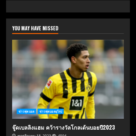
YOU MAY HAVE MISSED
ข่าวฟุตบอล
ข่าวฟุตบอลยุโรป
จู๊ดเบลลิงแฮม คว้ารางวัลโกลเด้นบอยปี2023
พฤศจิกายน 18, 2023
4594