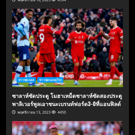
ข่าวฟุตบอล
ข่าวฟุตบอลยุโรป
ซาลาห์ซัดประตู โมฮาเหม็ดซาลาห์ซัดสองประตู
พาลิเวอร์พูลเอาชนะเบรนท์ฟอร์ด3-0ที่แอนฟิลด์
พฤศจิกายน 13, 2023
4450