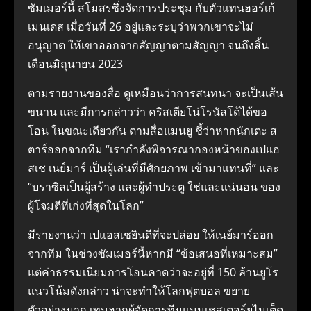
ซัมเมอร์นี้ สโมสรซึ่งจัดการประชุม กับตัวแทนฮอร์เก้
เมนเดส เมื่อวันที่ 26 อยู่และระบุว่าพวกเขาจะไม่
อนุญาต ให้เขาออกจากสัญญาตามสัญญา จนถึงสิ้น
เดือนมิถุนายน 2023
ตามรายงานของสื่อ ดูเหมือนว่าการสนทนา จะเป็นเส้น
ขนาน และมีการกล่าวว่า คริสเตียโน่โรนัลโด้ได้ขอ
โอน ในขณะเดียวกัน ตามสื่อแมนยู ชี้ว่าหากนักเตะ ส
ตาร์ออกจากทีม “เรากำลังพิจารณากองหน้าของเปแอ
สเช เนย์มาร์ เป็นผู้เล่นที่มีศักยภาพ เข้ามาแทนที่” และ
“บราซิลเป็นผู้สร้าง และผู้ทำประตู ใช่และแน่นอน ของ
ผู้โจมตีที่เก่งที่สุดในโลก”
มีรายงานว่า เปแอสเชยินดีที่จะปล่อย ให้เนย์มาร์ออก
จากทีม ในช่วงซัมเมอร์นี้หากมี “ข้อเสนอที่เหมาะสม”
แต่ค่าธรรมเนียมการโอนคาดว่าจะอยู่ที่ 150 ล้านยูโร
แนวโน้มดังกล่าว น่าจะทำให้โลกฟุตบอล ขยาย
ตัวอย่างมาก เทนฮากผู้จัดการทีมแมนเชสเตอร์ยูไนเต็ด