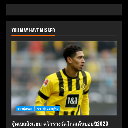
YOU MAY HAVE MISSED
ข่าวฟุตบอล
ข่าวฟุตบอลยุโรป
จู๊ดเบลลิงแฮม คว้ารางวัลโกลเด้นบอยปี2023