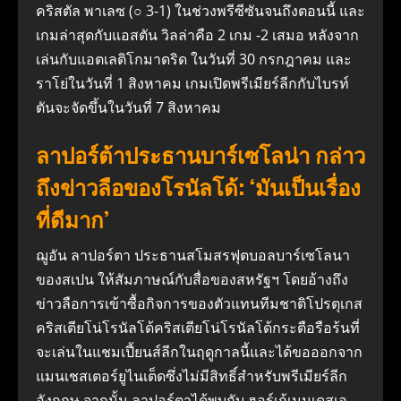
คริสตัล พาเลซ (○ 3-1) ในช่วงพรีซีซันจนถึงตอนนี้ และ
เกมล่าสุดกับแอสตัน วิลล่าคือ 2 เกม -2 เสมอ หลังจาก
เล่นกับแอตเลติโกมาดริด ในวันที่ 30 กรกฎาคม และ
ราโย่ในวันที่ 1 สิงหาคม เกมเปิดพรีเมียร์ลีกกับไบรท์
ตันจะจัดขึ้นในวันที่ 7 สิงหาคม
ลาปอร์ต้าประธานบาร์เซโลน่า กล่าว
ถึงข่าวลือของโรนัลโด้: ‘มันเป็นเรื่อง
ที่ดีมาก’
ฌูอัน ลาปอร์ตา ประธานสโมสรฟุตบอลบาร์เซโลนา
ของสเปน ให้สัมภาษณ์กับสื่อของสหรัฐฯ โดยอ้างถึง
ข่าวลือการเข้าซื้อกิจการของตัวแทนทีมชาติโปรตุเกส
คริสเตียโน่โรนัลโด้คริสเตียโน่โรนัลโด้กระตือรือร้นที่
จะเล่นในแชมเปี้ยนส์ลีกในฤดูกาลนี้และได้ขอออกจาก
แมนเชสเตอร์ยูไนเต็ดซึ่งไม่มีสิทธิ์สำหรับพรีเมียร์ลีก
อังกฤษ จากนั้น ลาปอร์ตาได้พบกับ ฮอร์เก้เมนเดสเอ