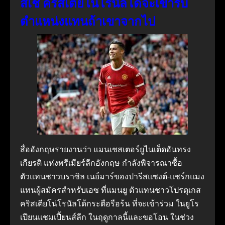
สเช คริสเตียโน่โรนัลโด้จะเข้ารับ
ตำแหน่งแทนถ้าเขาจากไป
สื่ออังกฤษรายงานว่า แมนเชสเตอร์ยูไนเต็ดอันทรง
เกียรติ แห่งพรีเมียร์ลีกอังกฤษ กำลังพิจารณาซื้อ
ตัวแทนชาวบราซิล เนย์มาร์ของปารีสแซงต์-แชร์กแมง
แทนผู้สมัครสำหรับเอซ ที่แมนยู ตัวแทนชาวโปรตุเกส
คริสเตียโน่โรนัลโด้กระตือรือร้น ที่จะเข้าร่วม ในยูโร
เปียนแชมเปี้ยนส์ลีก ในฤดูกาลนี้และขอโอน ในช่วง