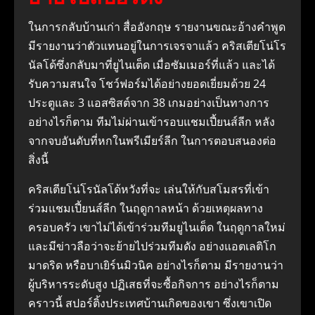
ในการกลับบ้านเก่า สื่ออังกฤษ รายงานขณะอ้างคำพูด
มีรายงานว่าตัวแทนอยู่ในการเจรจาแล้ว คริสเตียโน่โร
นัลโด้ซึ่งกลับมาที่ยูไนเต็ด เมื่อซัมเมอร์ที่แล้ว และได้
รับความสนใจ โชว์ฟอร์มได้อย่างยอดเยี่ยมด้วย 24
ประตูและ 3 แอสซิสต์จาก 38 เกมอย่างเป็นทางการ
อย่างไรก็ตาม ทีมไม่ผ่านเข้ารอบแชมเปี้ยนส์ลีก หลัง
จากจบอันดับที่หกในพรีเมียร์ลีก ในการตอบสนองต่อ
สิ่งนี้
คริสเตียโน่โรนัลโด้หวังที่จะ เล่นให้กับสโมสรที่เข้า
ร่วมแชมเปี้ยนส์ลีก ในฤดูกาลหน้า ด้วยเหตุผลทาง
ครอบครัว เขาไม่ได้เข้าร่วมทีมยูไนเต็ด ในฤดูกาลใหม่
และมีข่าวลือว่าจะย้ายไปร่วมทีมดัง อย่างแอตเลติโก
มาดริด หรือบาเยิร์นมิวนิค อย่างไรก็ตาม มีรายงานว่า
ผู้บริหารระดับสูง ปฏิเสธที่จะซื้อกิจการ อย่างไรก็ตาม
คราวนี้ สปอร์ติ้งประเทศบ้านเกิดของเขา ซึ่งเขาเปิด