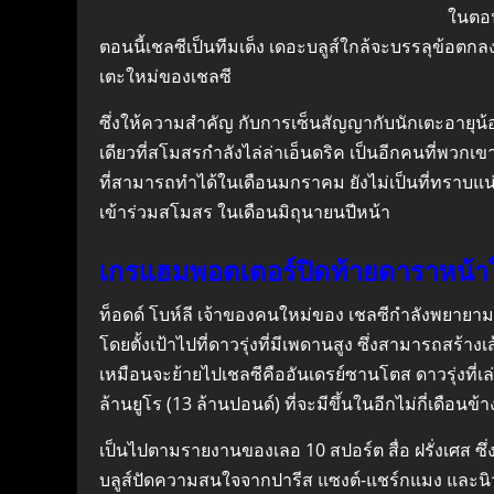
ในตอน
ตอนนี้เชลซีเป็นทีมเต็ง เดอะบลูส์ใกล้จะบรรลุข้อตกล
เตะใหม่ของเชลซี
ซึ่งให้ความสำคัญ กับการเซ็นสัญญากับนักเตะอายุน้
เดียวที่สโมสรกำลังไล่ล่าเอ็นดริค เป็นอีกคนที่พว
ที่สามารถทำได้ในเดือนมกราคม ยังไม่เป็นที่ทราบแน
เข้าร่วมสโมสร ในเดือนมิถุนายนปีหน้า
เกรแฮมพอตเตอร์ปิดท้ายดาราหน้า
ท็อดด์ โบห์ลี เจ้าของคนใหม่ของ เชลซีกำลังพยายามส
โดยตั้งเป้าไปที่ดาวรุ่งที่มีเพดานสูง ซึ่งสามารถสร้า
เหมือนจะย้ายไปเชลซีคืออันเดรย์ซานโตส ดาวรุ่งที่
ล้านยูโร (13 ล้านปอนด์) ที่จะมีขึ้นในอีกไม่กี่เดือนข้
เป็นไปตามรายงานของเลอ 10 สปอร์ต สื่อ ฝรั่งเศส ซึ่
บลูส์ปัดความสนใจจากปารีส แซงต์-แชร์กแมง และนิ