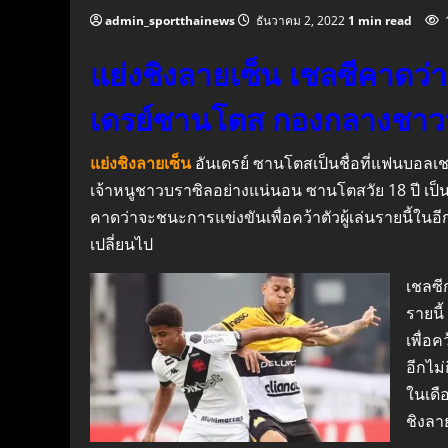
admin_sportthainews
ธันวาคม 2, 2022
1 min read
แย่งชิงลายเซ็น เชลซีคาดว่า
เดรย์ซานโตส กองกลางชา
แย่งชิงลายเซ็น
อันเดรย์ ซานโตสเป็นชื่อที่แฟนบอลเชลซ
เจ้าหนูชาวบราซิลอย่างแน่นอน ซานโตสวัย 18 ปี เป็นผู
คาดว่าจะชนะการแข่งขันเพื่อคว้าตัวผู้เล่นรายนี้ในอี
เปลี่ยนไป
เชลซี
รายนี
เพื่อ
อีกไม่
ในเดื
ชิงลา