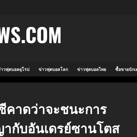
WS.COM
่าวฟุตบอลยุโรป
ข่าวฟุตบอลโลก
ข่าวฟุตบอลไทย
ซื้อขายนัก
ลซีคาดว่าจะชนะการ
ญญากับอันเดรย์ซานโตส