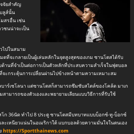
ปัจจัยสำคัญ
ลูส์นั้น
สรอื่น เช่น
าวชนน่าจะเป็น
ั่วไปในสนาม
งหมดที่จะกลายเป็นผู้เล่นหลักในจุดสูงสุดของเกม ซานโตสได้รับ
ด้านที่จำเป็นต่อการเป็นตัวหลักที่ประสบความสำเร็จในฟุตบอล
่จะกระตุ้นการเปลี่ยนผ่านไปข้างหน้าตามความเหมาะสม
ลบาร์เซโลนา แต่ซานโตสก็สามารถซึมซับสไตล์ของโคล้ด มาเก
วามสามารถของตัวเองและพยายามเลียนแบบวิธีการที่รับใช้
วาสโก 36นัด ทำไป 8 ประตู ซานโตสมีบทบาทแบบบ็อกซ์-ทู-บ็อกซ์
ิกและเหนียวแน่นในอเมริกาใต้ แบกบอลด้วยความมั่นใจในตนเอง
อง
https://Sportthainews.com