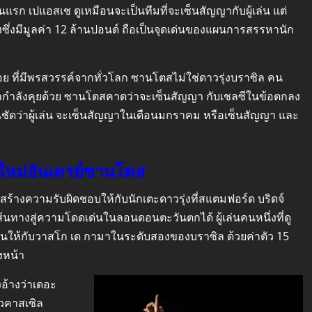
แรก เปแอสเช ดูเหมือนจะเป็นทีมที่จะเซ็นสัญญากับผู้เล่น แต่
งซึ่งมีมูลค่า 12 ล้านปอนด์ ถือเป็นจุดเด่นของแผนการสรรหานัก
อย ที่มีพรสวรรค์จากทั่วโลก ซานโตสไม่ใช่ดาวรุ่งบราซิล คน
กเขากำลังคุยด้วย ซานโตสคาดว่าจะเซ็นสัญญา กับเชลซีในข้อตกลง
่ชัดว่าผู้เล่น จะเซ็นสัญญาในเดือนมกราคม หรือเซ็นสัญญา และ
ใหม่อันเดรย์ซานโตส
ร้างความรับผิดชอบให้กับนักเตะดาวรุ่งที่สแตมฟอร์ด บริดจ์
งเส้นทางสู่ความโดดเด่นในลอนดอนตะวันตกได้ ผู้เล่นคนหนึ่งที่ดู
เล่นให้กับวาสโก เด กามาในระดับสองของบราซิล ด้วยค่าตัว 15
างหน้า
งอ้างว่าเดอะ
วคาสเซิล