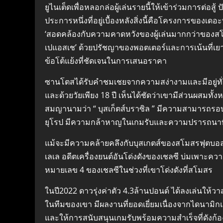
ยูไนเต็ดเพื่อหลอกล่อผู้เล่นรายนี้ให้เข้าร่วมการต่อสู้ 
ประการหนึ่งที่อยู่เบื้องหลังสิ่งนี้คือโครงการของเดอะบ
‘สอดคล้องกับความคาดหวังของผู้เล่นมากกว่าของสโม
เปแอสเช’ ด้วยปรัชญาของพอตเตอร์และการเน้นที่เย
ข้อโต้แย้งที่ชัดเจนในการเสนอราคา
ซานโตสได้รับคำชมเชยจากความสง่างามและมีอยู่ท
และด้วยวัยเพียง 18 ปี เห็นได้ชัดว่าเขามีส่วนผสมทั้
สมญานามว่า “ บุสเก็ตส์บราซิล ” มีความสามารถรอบ
ยุโรป มีความกล้าหาญในเกมรับและความปรารถนาที
แม้จะมีความคล้ายคลึงกับบุสเกตส์ของสโมสรฟุตบอ
เลเล อดีตเครื่องยนต์อันโด่งดังของเชลซี บ่มเพาะค
หมายเลข 4 ของเชลซีในช่วงที่เขาโด่งดังที่สโมสร
ในปี2022 ดาวรุ่งค่าตัว 4.3ล้านปอนด์ ได้ลงเล่นให้
ในทีมของเขา มีผลงานที่ยอดเยี่ยมเนื่องจากไดนาม
และให้การสนับสนุนเกมรับพร้อมความสำเร็จที่ดังก้