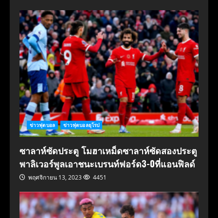
ข่าวฟุตบอล
ข่าวฟุตบอลยุโรป
ซาลาห์ซัดประตู โมฮาเหม็ดซาลาห์ซัดสองประตู
พาลิเวอร์พูลเอาชนะเบรนท์ฟอร์ด3-0ที่แอนฟิลด์
พฤศจิกายน 13, 2023
4451