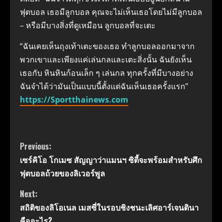
ฟุตบอล เธอมีลูกบอล คุณจะไม่เห็นเธอโดยไม่มีลูกบอล
– หรือมีบางสิ่งที่ดูเหมือน ลูกบอลที่จะเตะ
“ฉันเคยเห็นถุงเท้าเตะของเธอ ทําลูกบอลออกมาจาก
พวกเขาและเพียงแค่เล่นกลและเตะสิ่งนั้น ฉันยังเห็น
เธอกับ หินหินก้อนเล็ก ๆ เล่นกล ทุกครั้งที่มีบางอย่าง
ฉันจําได้ว่ามันเป็นแบบนี้ตั้งแต่ฉันเห็นเธอครั้งแรก”
https://Sportthainews.com
Continue
Previous:
เซร์คิโอ โกเมซ สัญญาว่าแมนฯ ซิตี้จะพร้อมสำหรับศึก
Reading
ฟุตบอลถ้วยของลิเวอร์พูล
Next:
สถิติของลิโอเนล เมสซี่ในรอบชิงชนะเลิศอาร์เจนตินา
คืออะไร?