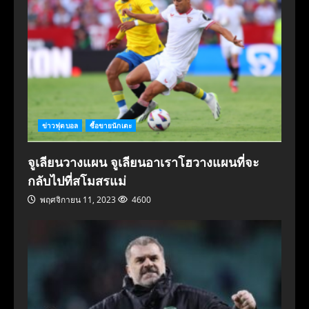
ข่าวฟุตบอล
ซื้อขายนักเตะ
จูเลียนวางแผน จูเลียนอาเราโฮวางแผนที่จะ
กลับไปที่สโมสรแม่
พฤศจิกายน 11, 2023
4600