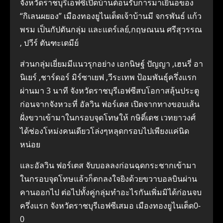
จังหวัดราชบุรีเอฟซีเปิดบ้านต้อนรับการมาเยืนอของ
“กิเลนผยอง” เมืองทองยูไนเต็ดเจ้าบ้านมี จกรพันธ์ แก้ว
พรม เป็นกัปตันกลุ่ม และแดร์เลย์,กฤษณนน ศรีสุวรรณ
, ปวีร์ ตันฑะเตมีย์
ส่วนกลุ่มเยี่ยมมีแนวรุกอย่าง เอกนิษฐ์ ปัญญา ,เฮนรี่ อา
นิเยร์ ,ชาร์ดอร์ มิร์ซาเยฟ ,วีระเทพ ป้อมพันธุ์ครึ่งแรก
ผ่านมา 3 นาที จังหวัดราชบุรีเอฟซีสบโอกาสลุ้นประตู
ก่อนจากจังหวะที่ อัลวิน ฟอร์เตส เปิดจากทางขอบเส้น
ฝั่งขวาเข้ามาในกรอบจุดโทษให้ กษิดิ์เดช เวทยาวงศ์
ได้ช่องโหม่งคนเดียวโล่งๆหลุดกรอบไปเพียงแค่นิด
หน่อย
และอัลวิน ฟอร์เตส จับบอลลงก่อนฉุดกระชากเข้ามา
ในกรอบจุดโทษแล้วก็ตกลงใจยิงด้วยขวาบอลบินผ่าน
คานออกไป ต่อไปทั้งคู่กลุ่มทำอะไรกันเพิ่มมิได้ก่อนจบ
ครึ่งแรก จังหวัดราชบุรีเอฟซีเสมอ เมืองทองยูไนเต็ด0-
0