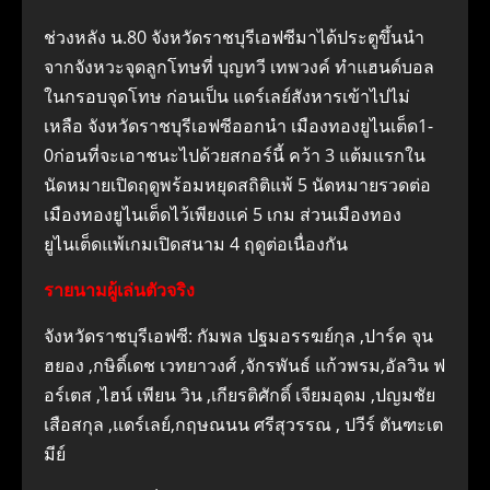
ช่วงหลัง น.80 จังหวัดราชบุรีเอฟซีมาได้ประตูขึ้นนำ
จากจังหวะจุดลูกโทษที่ บุญทวี เทพวงค์ ทำแฮนด์บอล
ในกรอบจุดโทษ ก่อนเป็น แดร์เลย์สังหารเข้าไปไม่
เหลือ จังหวัดราชบุรีเอฟซีออกนำ เมืองทองยูไนเต็ด1-
0ก่อนที่จะเอาชนะไปด้วยสกอร์นี้ คว้า 3 แต้มแรกใน
นัดหมายเปิดฤดูพร้อมหยุดสถิติแพ้ 5 นัดหมายรวดต่อ
เมืองทองยูไนเต็ดไว้เพียงแค่ 5 เกม ส่วนเมืองทอง
ยูไนเต็ดแพ้เกมเปิดสนาม 4 ฤดูต่อเนื่องกัน
รายนามผู้เล่นตัวจริง
จังหวัดราชบุรีเอฟซี: กัมพล ปฐมอรรฆย์กุล ,ปาร์ค จุน
ฮยอง ,กษิดิ์เดช เวทยาวงศ์ ,จักรพันธ์ แก้วพรม,อัลวิน ฟ
อร์เตส ,ไฮน์ เพียน วิน ,เกียรติศักดิ์ เจียมอุดม ,ปญมชัย
เสือสกุล ,แดร์เลย์,กฤษณนน ศรีสุวรรณ , ปวีร์ ตันฑะเต
มีย์