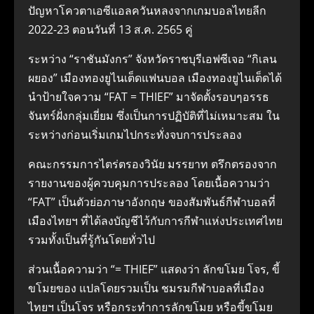
ปัญหาโควตาเอซีแอลควันหลงจากเกมบอลไทยลีก
2022-23 ตอนวันที่ 13 ส.ค. 2565 คู่
ระหว่าง “ราชันมังกร” จังหวัดราชบุรีเอฟซีเจอ “กิเลน
ผยอง” เมืองทองยูไนเต็ดแฟนบอล เมืองทองยูไนเต็ดได้
นำป้ายใจความ “FAT = THIEF” มาจัดตั้งรอบๆอรรธ
จันทร์ฝั่งกลุ่มเยี่ยม ซึ่งเป็นการปฏิบัติที่ไม่เหมาะสม ใน
ระหว่างก่อนเริ่มเกมไปกระทั่งจบการประลอง
คณะกรรมการไตร่ตรองวินัย มรรยาท ตรึกตรองจาก
รายงานของผู้ควบคุมการประลอง โดยเนื้อความว่า
“FAT” เป็นตัวย่อภาษาอังกฤษ ของสัมพันธ์กีฬาบอลที่
เมืองไทยฯ ที่ได้ลงบัญชีไว้กับการกีฬาแห่งประเทศไทย
รวมทั้งเป็นที่รู้กันโดยทั่วไป
ส่วนเนื้อความว่า “= THIEF” แสดงว่า ลักขโมย โจร, ขี้
ขโมยของ แปลโดยรวมเป็น ชมรมกีฬาบอลที่เมือง
ไทยฯ เป็นโจร หรือกระทำการลักขโมย หรือขี้ขโมย