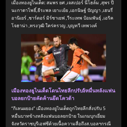
เมืองทองยูไนเต็ด: สมพร ยศ ,เจสเปอร์ นีโฮล์ม ,สุพร ปี
นะกาตาโพธิ์,ธีระพล เยาะเย้ย ,เอกนิษฐ์ ปัญญา ,เฮนรี่
อานิเยร์ ,ชาร์ดอร์ มิร์ซาเยฟ ,วีระเทพ ป้อมพันธุ์ ,เอริค
โจฮาน่า ,ทรงวุฒิ ใคร่ครวญ ,บุญทวี เทพวงค์
เมืองทองยูไนเต็ดโดนไทยลีกปรับ5หมื่นหลังแฟน
บอลยกป้ายคัดค้านยึดโควต้า
“กิเลนผยอง” เมืองทองยูไนเต็ดถูกไทยลีกสั่งปรับ 5
หมื่นบาทข้างหลังแฟนบอลยกป้าย ในเกมบุกเยี่ยม
จังหวัดราชบุรีเอฟซีด้วยเนื้อความสื่อถึงส.บอลฯกรณี