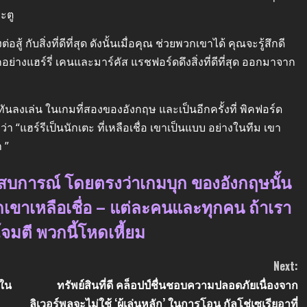
ะตู
 กับสิ่งที่ดีที่สุด ดังนั้นเมื่อคุณ ช่วยพวกเขาได้ คุณจะรู้สึกดี
อย่างแฮร์รี่ เคนและมาร์คัส แรชฟอร์ดดึงสิ่งที่ดีที่สุด ออกมาจาก
ันลงเล่น ในเกมที่สองของอังกฤษ และเป็นอีกครั้งที่ พิคฟอร์ด
ว่า “แฮร์รีเป็นนักเตะ ที่เหลือเชื่อ เขาเป็นแบบ อย่างในทีม เขา
 ”
ะสบการณ์ โดยตรงว่าเกมบุก ของอังกฤษนั้น
เขาเหลือเชื่อ – แต่ละคนและทุกคน ถ้าเรา
โจมตี พวกนี้โหดเหี้ยม
Next:
นใน
ทรัพย์สินที่ดี คล็อปป์ชื่นชอบความปลอดภัยเนื่องจาก
ลิเวอร์พูลจะไม่ใช้ ‘ผู้เล่นหลัก’ ในการโอน กัลโช่เซเรียอาที่