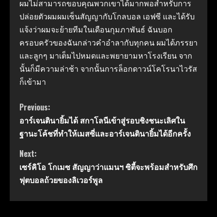
ผมไม่สามารถขอบคุณพวกเขาได้มากพอสําหรับการ
ปล่อยตัวผมผมเซ็นสัญญากับโกลบอล เอฟซี และได้รับ
แจ้งว่าผมจะย้ายทีมในเดือนกุมภาพันธ์ ฉันบอก
ครอบครัวของฉันกล่าวคําอําลากับทุกคน ผมได้ภรรยา
และลูกๆ มาเต็มไปหมดและพยายามหาโรงเรียน จาก
นั้นก็มีความล่าช้า จากนั้นการล็อกดาวน์โคโรนาไวรัส
ก็เข้ามา
Continue
Previous:
อาร์เจนตินายิ้มได้ สกาโลนีเข้าสู่รอบชิงชนะเลิศใน
Reading
ฐานะโค้ชที่ทําให้เมสซี่และอาร์เจนตินายิ้มได้อีกครั้ง
Next:
เซร์คิโอ โกเมซ สัญญาว่าแมนฯ ซิตี้จะพร้อมสำหรับศึก
ฟุตบอลถ้วยของลิเวอร์พูล