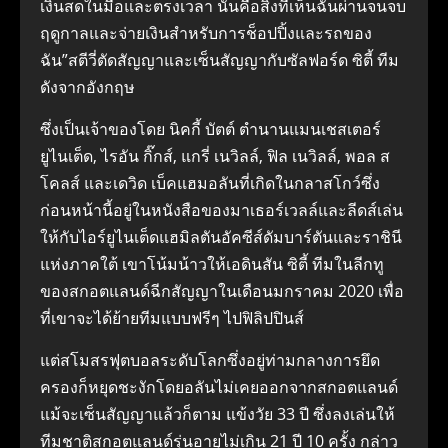
เงินสดในมือและตรงเวลา นั่นคือสิ่งที่เห็นฉันผ่านจนจบ
ฤดูกาลและจ่ายเงินสําหรับการช็อปปิ้งและรถของ
ฉัน”สตีวี่ตัดสัญญาและเซ็นสัญญากับซัลฟอร์ด ซิตี้ ทีม
ดังจากอังกฤษ
ซึ่งเป็นเจ้าของโดย นิคกี้ บัตต์ ตํานานแมนเชสเตอร์
ยูไนเต็ด, ไรอัน กิ๊กส์, แกรี่ เนวิลล์, ฟิล เนวิลล์, พอล ส
โคลส์ และเดวิด เบ็คแฮมอลันที่เกิดในกลาสโกว์ซึ่ง
ก่อนหน้านี้อยู่ในหนังสือของมาเธอร์เวลล์และลีดส์เล่น
ให้กับไอร์ยูไนเต็ดแฮมิลตันอัคซีส์ดัมบาร์ตันและราชินี
แห่งภาคใต้ เขาโน้มน้าวให้เอดินสัน ซิตี้ ทีมในลีกทู
ของสกอตแลนด์ฉีกสัญญาในเดือนมกราคม 2020 เพื่อ
ที่เขาจะได้ย้ายทีมแบบฟรีๆ ไปฟิลิปปินส์
แต่สโมสรฟุตบอลระดับโลกซึ่งอยู่ท่ามกลางการยึด
ครองก็หยุดชะงักโดยอลันไม่เคยออกจากสกอตแลนด์
แม้จะเซ็นสัญญาแล้วก็ตาม แข้งวัย 33 ปี ซึ่งลงเล่นให้
ทีมชาติสกอตแลนด์รุ่นอายุไม่เกิน 21 ปี 10 ครั้ง กล่าว