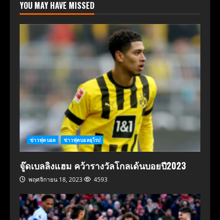
YOU MAY HAVE MISSED
ข่าวฟุตบอล
ข่าวฟุตบอลยุโรป
จู๊ดเบลลิงแฮม คว้ารางวัลโกลเด้นบอยปี2023
พฤศจิกายน 18, 2023
4593