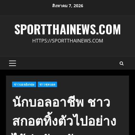
Skip
สิงหาคม 7, 2026
to
content
SPORTTHAINEWS.COM
HTTPS://SPORTTHAINEWS.COM
Primary
Menu
ข่าวบอลอังกฤษ
ข่าวฟุตบอล
นักบอลอาชีพ ชาว
สกอตทิ้งตัวไปอย่าง