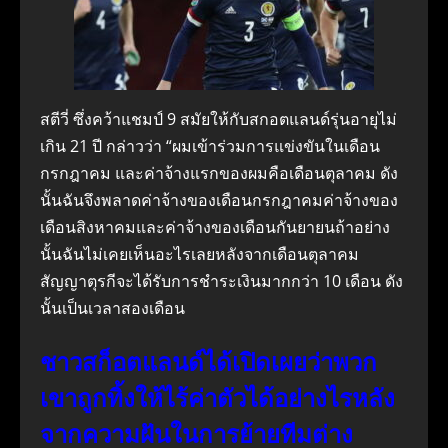
สตีวี่ ซึ่งคว้าแชมป์ 9 สมัยให้กับสกอตแลนด์รุ่นอายุไม่
เกิน 21 ปี กล่าวว่า “ผมเข้าร่วมการแข่งขันในเดือน
กรกฎาคม และค่าจ้างแรกของผมคือเดือนตุลาคม ดัง
นั้นฉันจึงพลาดค่าจ้างของเดือนกรกฎาคมค่าจ้างของ
เดือนสิงหาคมและค่าจ้างของเดือนกันยายนถ้าอย่าง
นั้นฉันไม่เคยเห็นอะไรเลยหลังจากเดือนตุลาคม
สัญญาตุรกีจะได้รับการชําระเงินมากกว่า 10 เดือน ดัง
นั้นเป็นเวลาสองเดือน
ชาวสก็อตแลนด์ได้เปิดเผยว่าพวก
เขาถูกทิ้งให้ไร้ค่าตัวได้อย่างไรหลัง
จากความฝันในการย้ายทีมต่าง