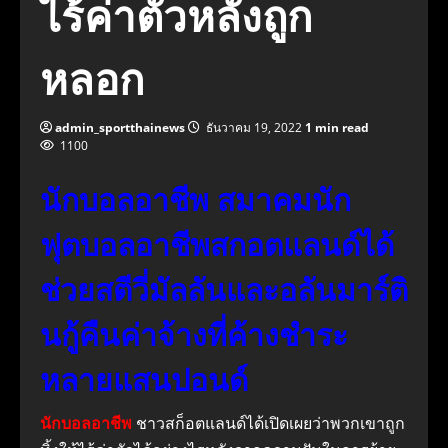
ไร้ค่าตัวหลังถูก
หลอก
admin_sportthainews
ธันวาคม 19, 2022
1 min read
1100
นักบอลอาชีพ สมาคมนัก
ฟุตบอลอาชีพสกอตแลนด์ได้
ช่วยสตีวี่มัลลันและอลันมาร์ติ
นกู้คืนค่าจ้างที่ค้างชําระ
หลายแสนปอนด์
นักบอลอาชีพ
ชาวสก็อตแลนด์ได้เปิดเผยว่าพวกเขาถูก