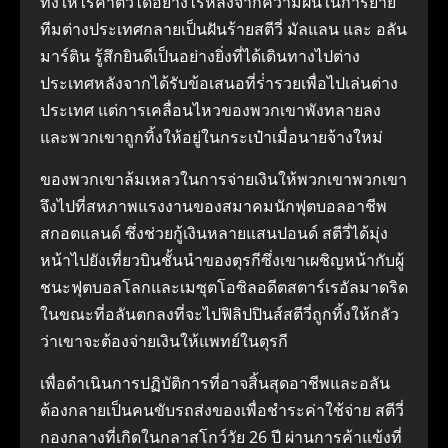
ทิ้งให้ไร้ค่าตัวได้อย่างไรหลังจากความฝันในการย้าย
ทีมต่างประเทศกลายเป็นฝันร้ายสตีวี่ มัลแลน และ อลัน
มาร์ติน รู้สึกยินดีเป็นอย่างยิ่งที่ได้เดินทางไปต่าง
ประเทศหลังจากได้รับข้อเสนอที่ร่ํารวยเพื่อไปเล่นต่าง
ประเทศ แต่การเคลื่อนไหวของพวกเขาพังทลายลง
และพวกเขาถูกทิ้งให้อยู่ในกระเป๋าเมื่อนายจ้างใหม่
ของพวกเขาล้มเหลวในการจ่ายเงินให้พวกเขาพวกเขา
จึงไปที่สหภาพแรงงานของสมาคมนักฟุตบอลอาชีพ
สกอตแลนด์ ซึ่งช่วยกู้เงินหลายแสนปอนด์ สตีวี่ได้มุ่ง
หน้าไปยังเที่ยวบินชั้นนําของตุรกีซึ่งเขาเผชิญหน้ากับผู้
ชนะฟุตบอลโลกและเมซุตโอซิลอดีตสตาร์เรอัลมาดริด
ในขณะที่อลันตกลงที่จะไปฟิลิปปินส์สตีวี่ถูกทิ้งให้กลัว
ว่าเขาจะต้องจ่ายเงินให้แพทย์ในตุรกี
เพื่อดําเนินการปฏิบัติการที่อาจสิ้นสุดอาชีพและอลัน
ต้องกลายเป็นคนขับรถส่งของเพื่อชําระค่าใช้จ่าย สตีวี่
กองกลางที่เกิดในกลาสโกว์วัย 26 ปี ผ่านการค้าแข้งที่