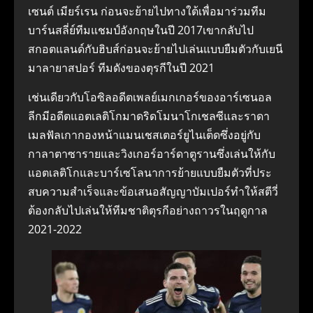
เซนต์ เมียร์เรน ก่อนจะย้ายไปทางใต้เพื่อมาร่วมทีม
บาร์นสลี่ย์ทีมแชมป์อังกฤษในปี 2017เขากลับไป
สกอตแลนด์กับฮิบส์ก่อนจะย้ายไปเล่นแบบยืมตัวกับเยนี
มาลายาสปอร์ ทีมดังของตุรกีในปี 2021
เช่นเดียวกับโอซิลอดีตเพลย์เมกเกอร์ของอาร์เซนอล
ลีกมีอดีตแอตเลติโกมาดริดโมนาโกเชลซีและราดา
เมลฟัลเกากองหน้าแมนเชสเตอร์ยูไนเต็ดซึ่งอยู่กับ
กาลาตาซารายและวิงเกอร์อาร์ดาตูรานซึ่งเล่นให้กับ
แอตเลติโกและบาร์เซโลนาการย้ายแบบยืมตัวที่ประ
สบความสําเร็จและข้อเสนอสัญญาบัมเปอร์ทําให้สตีวี่
ต้องกลับไปเล่นให้ทีมชาติตุรกีอย่างถาวรในฤดูกาล
2021-2022